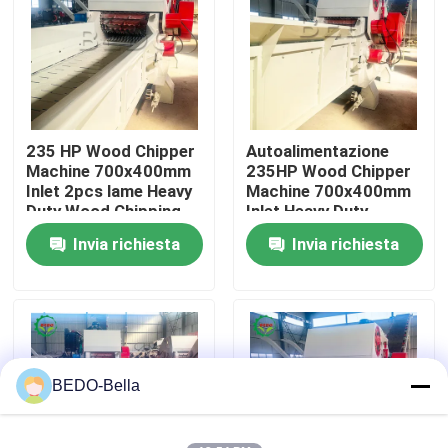
Visita alla fabbrica
Controllo della qualità
235 HP Wood Chipper
Autoalimentazione
Machine 700x400mm
235HP Wood Chipper
Contattaci
Inlet 2pcs lame Heavy
Machine 700x400mm
Duty Wood Chipping
Inlet Heavy Duty
Drum Tipo di
Chipping Industrial
Invia richiesta
Invia richiesta
Notizie
triturazione
Drum Shredder
industriale
Macchina di legno dello sfibratore
Macchina di legno del frantoio
BEDO-Bella
Macchina di legno della segatura