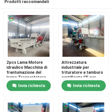
Prodotti raccomandati
2pcs Lama Motore
Attrezzatura
idraulico Macchina di
industriale per
frantumazione del
trituratore a tamburo
legno Trasportatore
certificata CE per
Casa.
di alimentazione liscia
biomassa ad alta
Invia richiesta
Invia richiesta
Tambo industriale tipo
capacità da 12-15 t /
trituratore
h
Prodotti
Su di noi