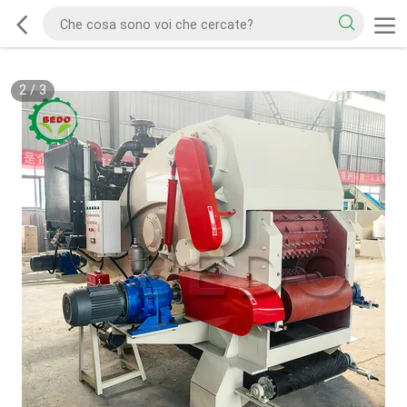
2
/
3