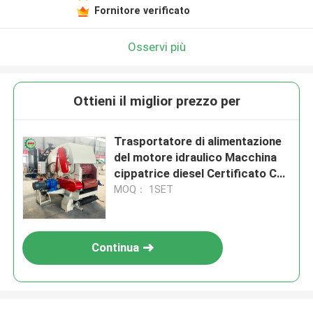
Fornitore verificato
Osservi più
Ottieni il miglior prezzo per
Trasportatore di alimentazione
del motore idraulico Macchina
cippatrice diesel Certificato CE
Trituratore a tamburo
MOQ： 1SET
industriale
Continua