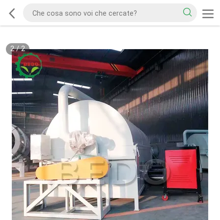
2
/
2