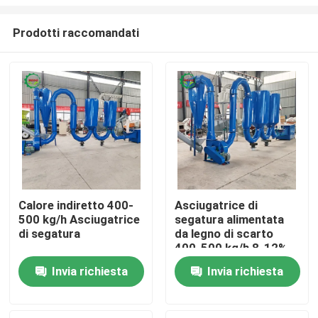
Prodotti raccomandati
Calore indiretto 400-
Asciugatrice di
500 kg/h Asciugatrice
segatura alimentata
Casa.
di segatura
da legno di scarto
400-500 kg/h 8-12%
Umidità di uscita
Prodotti
Invia richiesta
Invia richiesta
Su di noi