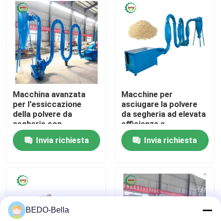
Visita alla fabbrica
Controllo della qualità
Contattaci
Macchina avanzata
Macchine per
per l'essiccazione
asciugare la polvere
della polvere da
da segheria ad elevata
Notizie
segheria con
efficienza a
riscaldamento
riscaldamento
Invia richiesta
Invia richiesta
indiretto con potenza
indiretto con flusso
Macchina di legno dello sfibratore
di 4 kW
d'aria approvato RoHS
Macchina di legno del frantoio
BEDO-Bella
Macchina di legno della segatura