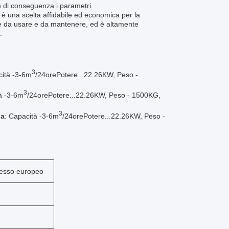
e di conseguenza i parametri.
 è una scelta affidabile ed economica per la
cile da usare e da mantenere, ed è altamente
.
3
ità -
3-6m
/24
ore
Potere...
22.26
KW, Peso -
3
à -
3-6m
/24
ore
Potere...
22.26
KW, Peso - 1500KG,
3
ia
: Capacità -
3-6m
/24
ore
Potere...
22.26
KW, Peso -
presso europeo