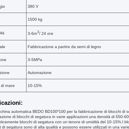
gio
380 V
1500 kg
3
ità
3-6m
/ 24 ore
ale
Fabbricazione a partire da semi di legno
ione
3-5MPa
zione
Automazione
 di mare
10-15%
icazioni:
hina automatica BEDO BD100*100 per la fabbricazione di blocchi di se
azione di blocchi di segatura in varie applicazioni.una densità di 550
icamente blocchi di segatura con un tenore di umidità del 10-15%.I blo
et di segatura sono di alta qualità e possono essere utilizzati in una var