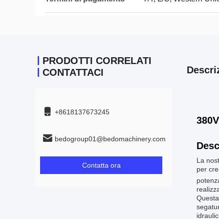
PRODOTTI CORRELATI
Descri
CONTATTACI
+8618137673245
380V
bedogroup01@bedomachinery.com
Desc
La nost
Contatta ora
per cre
potenz
realizz
Questa 
segatur
idrauli