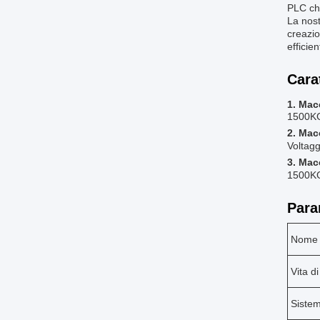
PLC che
La nost
creazio
efficie
Cara
1. Mac
1500KG
2. Mac
Voltagg
3. Mac
1500KG
Para
Nome
Vita di
Sistem