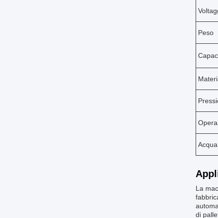
Voltag
Peso
Capac
Materi
Press
Opera
Acqua
Appl
La macc
fabbric
automat
di pall