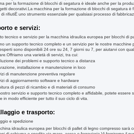
a per la formazione di blocchi di segatura è ideale anche per la produz
ggetti decorativi.La macchina per la formazione di blocchi di segatura è fa
di rifiutiÈ uno strumento essenziale per qualsiasi processo di fabbricaz
orto e servizi:
o tecnico e servizio per la macchina idraulica europea per blocchi di p
o un supporto tecnico completo e un servizio per le nostre macchine per
 esperti sono disponibili 24 ore su 24, 7 giorni su 7, per aiutarvi con qu
are.Offriamo una varietà di servizi, tra cui:
luzione dei problemi e supporto tecnico a distanza
razione, installazione e manutenzione in loco
izi di manutenzione preventiva regolare
izi di aggiornamento software e hardware
itura di pezzi di ricambio e di materiali di consumo
nostro servizio e supporto tecnico completo e affidabile, potete essere
e in modo efficiente per tutto il suo ciclo di vita.
llaggio e trasporto:
ggio e spedizione
hina idraulica europea per blocchi di pallet di legno compresso sarà c
oni di schiuma e spedita via mare, aerea o ferroviaria.Vi forniremo il nu