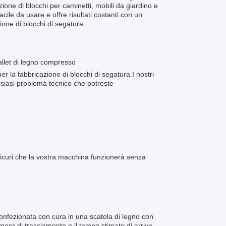
ione di blocchi per caminetti, mobili da giardino e
cile da usare e offre risultati costanti con un
ione di blocchi di segatura.
allet di legno compresso
 la fabbricazione di blocchi di segatura.I nostri
alsiasi problema tecnico che potreste
 sicuri che la vostra macchina funzionerà senza
onfezionata con cura in una scatola di legno con
mero di tracciamento e il tempo stimato di arrivo