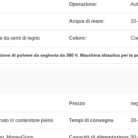
Operazione:
Au
Acqua di mare:
10
re da semi di legno
Colore:
Com
,
ione di polvere da segheria da 380 V
Macchina idraulica per la p
Prezzo
neg
nato in contenitore pieno
Tempi di consegna
20-
ion, MoneyGram
Capacità di alimentazione
50 