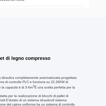
let di legno compresso
a idraulica completamente automatizzata progettata
stema di controllo PLC e funziona su 22.26KW di
3
 la capacità è di 3-6m
È una scelta perfetta per la
ta per la realizzazione di blocchi di pallet di
iali.E'dotato di un sistema idraulicoIl sistema
zione del calore uniforme.ha un sistema di controllo