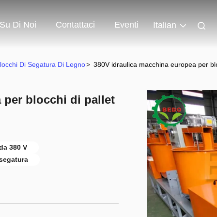
Su Di Noi
Contattaci
Eventi
Italian
locchi Di Segatura Di Legno
>
380V idraulica macchina europea per blo
per blocchi di pallet
da 380 V
 segatura