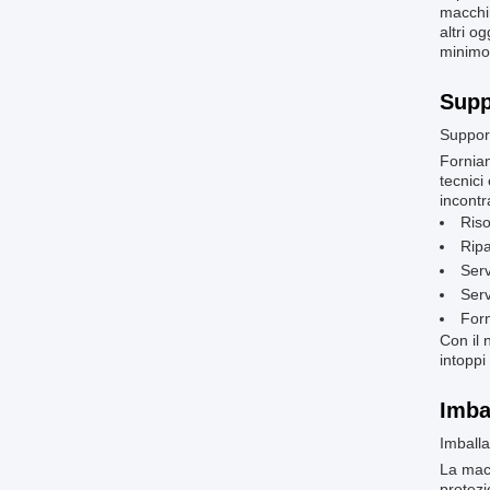
macchin
altri o
minimo 
Supp
Support
Forniam
tecnici
incontr
Riso
Ripa
Serv
Serv
Forn
Con il 
intoppi 
Imba
Imballa
La macc
protezi