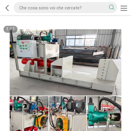
1
/
1