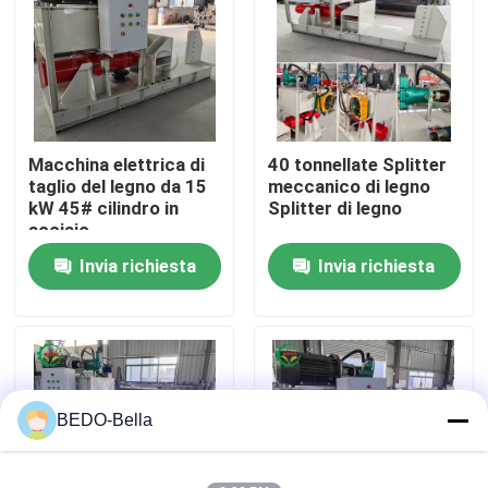
Visita alla fabbrica
Controllo della qualità
Macchina elettrica di
40 tonnellate Splitter
taglio del legno da 15
meccanico di legno
Contattaci
kW 45# cilindro in
Splitter di legno
acciaio
Invia richiesta
Invia richiesta
Notizie
Macchina di legno dello sfibratore
Macchina di legno del frantoio
BEDO-Bella
Macchina di legno della segatura