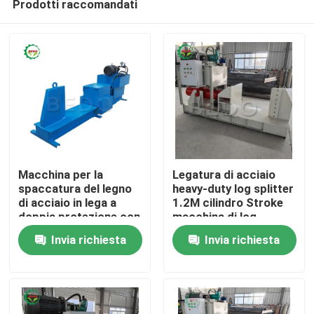
Prodotti raccomandati
Macchina per la
Legatura di acciaio
spaccatura del legno
heavy-duty log splitter
di acciaio in lega a
1.2M cilindro Stroke
doppia protezione con
macchina di log
Casa.
cilindro in acciaio 45#
splitting
Invia richiesta
Invia richiesta
Prodotti
Su di noi